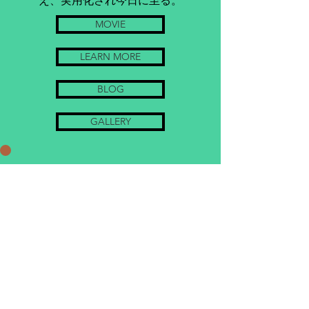
え、実用化され今日に至る。
MOVIE
LEARN MORE
BLOG
GALLERY
RSK 合同会社リモートセンシング研究所
216-0011
神奈川県川崎市宮前区犬蔵１－２８－６
代表 荒木 昭博
✉：
chiseki@g-rsk.com
​☎：090-4712-6181
Back to top