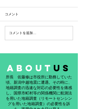
コメント
コメントを追加…
社員の努力が実を結びま
合同会社リモー
した ― ゼット君、令和8
ング研究所も参
年度測量士試験合格
た！ 奈良県天
「令和8年 天水
祭り」
about
us
​所長 佐藤修は市役所に勤務していた
頃、新潟中越地震に遭遇。その時に、
地籍調査の迅速な対応の必要性を痛感
し、国県市町村等の関係機関に航測法
を用いた地籍調査（リモートセンシン
グを用いた地籍調査）の必要性を訴