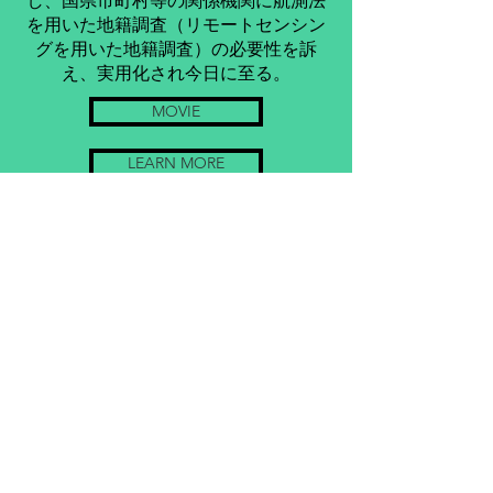
し、国県市町村等の関係機関に航測法
を用いた地籍調査（リモートセンシン
グを用いた地籍調査）の必要性を訴
え、実用化され今日に至る。
MOVIE
LEARN MORE
BLOG
GALLERY
RSK 合同会社リモートセンシング研究所
216-0011
神奈川県川崎市宮前区犬蔵１－２８－６
代表 荒木 昭博
✉：
chiseki@g-rsk.com
​☎：090-4712-6181