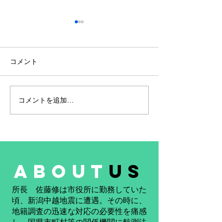
コメント
コメントを追加…
社員の努力が実を結びま
合同会社リモー
した ― ゼット君、令和8
ング研究所も参
年度測量士試験合格
た！ 奈良県天
「令和8年 天水
祭り」
about
us
​所長 佐藤修は市役所に勤務していた
頃、新潟中越地震に遭遇。その時に、
地籍調査の迅速な対応の必要性を痛感