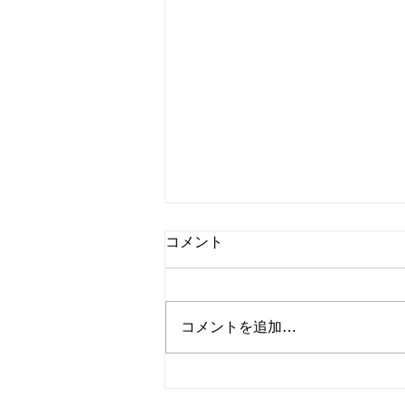
コメント
コメントを追加…
奥村登記事務所 奥村伸吾先生
に顧問としてご就任いただき