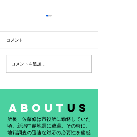
コメント
コメントを追加…
社員の努力が実を結びま
合同会社リモー
した ― ゼット君、令和8
ング研究所も参
年度測量士試験合格
た！ 奈良県天
「令和8年 天水
祭り」
about
us
​所長 佐藤修は市役所に勤務していた
頃、新潟中越地震に遭遇。その時に、
地籍調査の迅速な対応の必要性を痛感