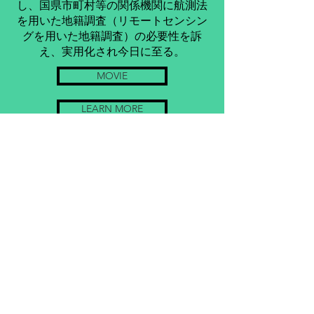
し、国県市町村等の関係機関に航測法
を用いた地籍調査（リモートセンシン
グを用いた地籍調査）の必要性を訴
え、実用化され今日に至る。
MOVIE
LEARN MORE
BLOG
GALLERY
RSK 合同会社リモートセンシング研究所
216-0011
神奈川県川崎市宮前区犬蔵１－２８－６
代表 荒木 昭博
✉：
chiseki@g-rsk.com
​☎：090-4712-6181